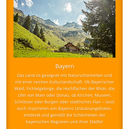
Bayern
Das Land ist gesegnet mit Naturschönheiten und
mit einer reichen Kulturlandschaft. Ob Bayerischer
Wald, Fichtelgebirge, die Hochflächen der Rhön, die
Ufer von Main oder Donau, ob Kirchen, Museen,
Schlösser oder Burgen oder städtisches Flair – lasst
euch inspirieren von Bayerns Urlaubsangeboten,
entdeckt und genießt die Schönheiten der
bayerischen Regionen und ihrer Städte!