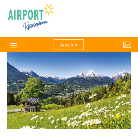

Anrufen