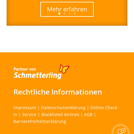
Mehr erfahren
Rechtliche Informationen
Impressum
|
Datenschutzerklärung
|
Online Check-
In
|
Service
|
Blacklisted Airlines
|
AGB
|
Barrierefreiheitserklärung