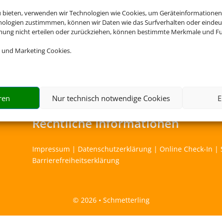
u bieten, verwenden wir Technologien wie Cookies, um Geräteinformationen
Cookies akzeptieren
nologien zustimmmen, können wir Daten wie das Surfverhalten oder eindeut
mmung nicht erteilen oder zurückziehen, können bestimmte Merkmale und Fu
ng übernimmt Schmetterling International GmbH & Co.KG im Auftr
 und Marketing Cookies.
ren
Nur technisch notwendige Cookies
E
Rechtliche Informationen
Impressum
|
Datenschutzerklärung
|
Online Check-In
|
Barrierefreiheitserklärung
©
2026 • Schmetterling