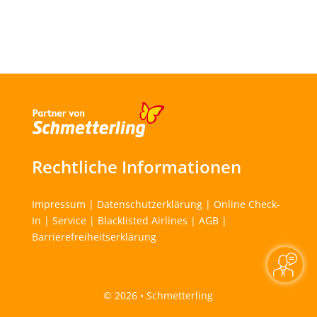
Rechtliche Informationen
Impressum
|
Datenschutzerklärung
|
Online Check-
In
|
Service
|
Blacklisted Airlines
|
AGB
|
Barrierefreiheitserklärung
©
2026 • Schmetterling